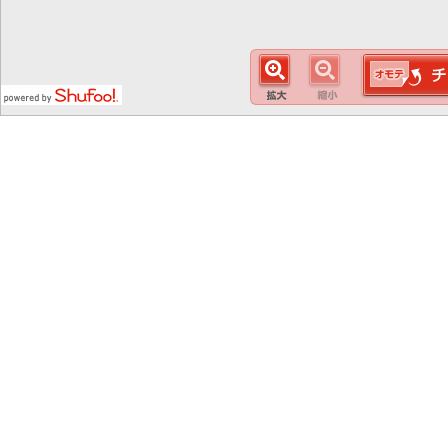
この
スマート