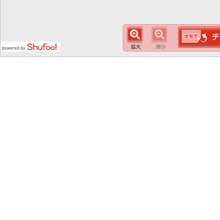
この
スマート