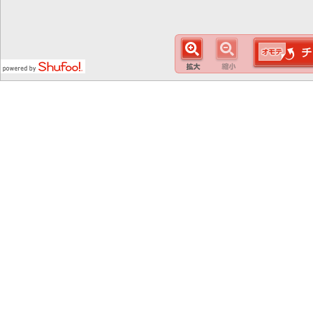
この
スマート