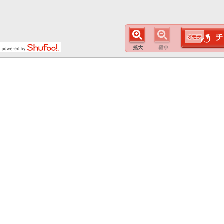
この
スマート