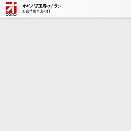
オギノ/須玉店のチラシ
お盆準備＆山の日
本コンテンツ
は、Adobe Fla
ンが必要とな
AdobeFlashP