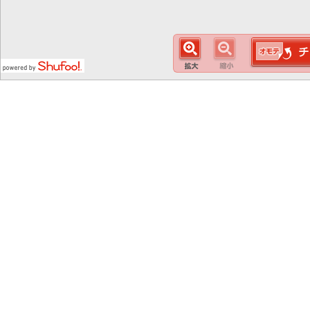
この
スマート