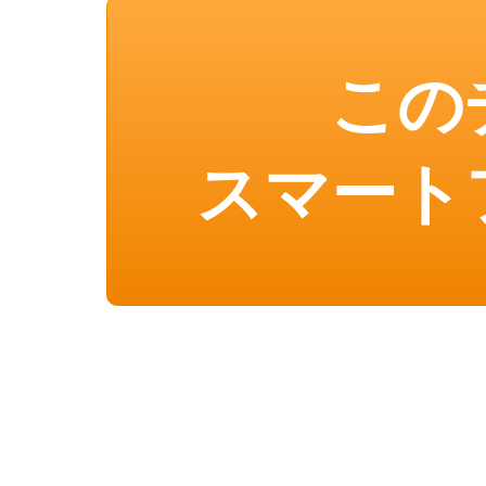
この
スマート