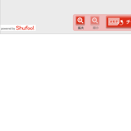
この
スマート