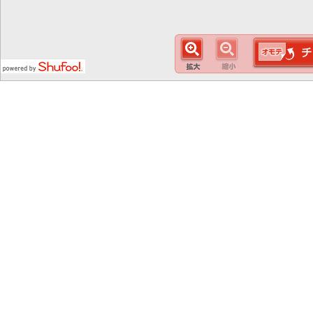
この
スマート