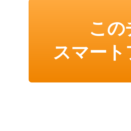
この
スマート