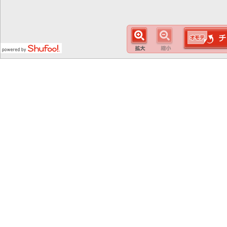
この
スマート