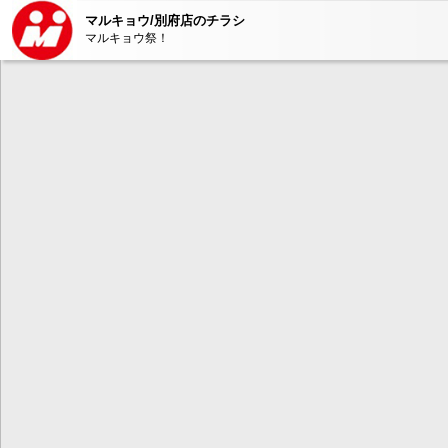
マルキョウ/別府店のチラシ
マルキョウ祭！
本コンテンツ
は、Adobe Fla
ンが必要とな
AdobeFlashP