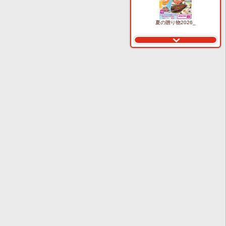
夏の贈り物2026_
生活旬祭 夏号 VOL.155_
8月知っ得カレンダー