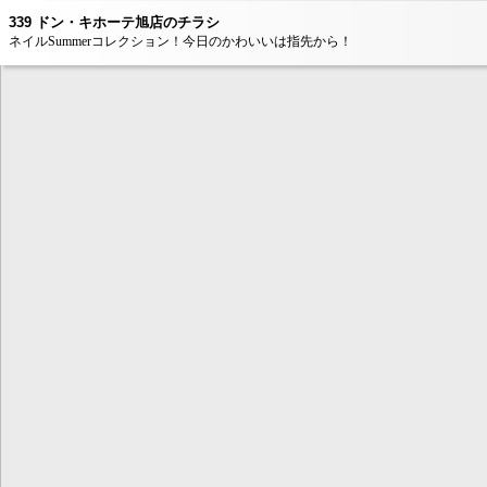
339 ドン・キホーテ旭店のチラシ
ネイルSummerコレクション！今日のかわいいは指先から！
本コンテンツ
は、Adobe Fla
ンが必要とな
AdobeFlashP