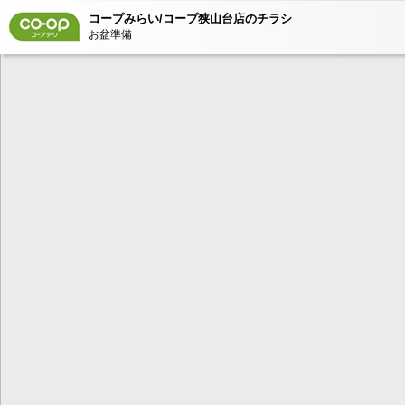
コープみらい/コープ狭山台店のチラシ
お盆準備
本コンテンツ
は、Adobe Fla
ンが必要とな
AdobeFlashP