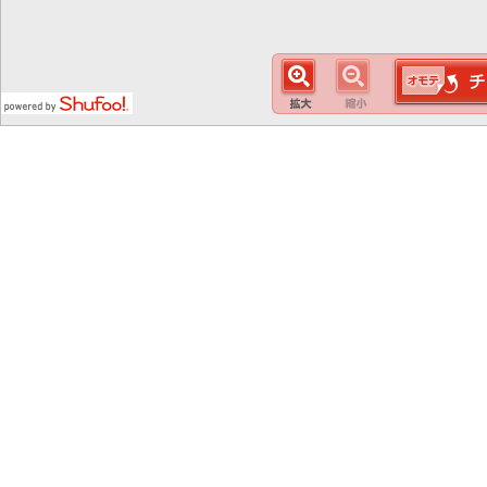
この
スマート