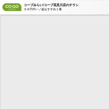
コープみらい/コープ花見川店のチラシ
９８円均一／超おすすめ１番
本コンテンツ
は、Adobe Fla
ンが必要とな
AdobeFlashP