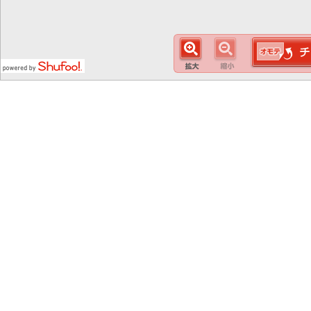
この
スマート