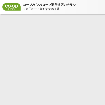
コープみらい/コープ新所沢店のチラシ
９８円均一／超おすすめ１番
本コンテンツ
は、Adobe Fla
ンが必要とな
AdobeFlashP