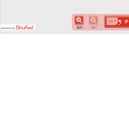
この
スマート