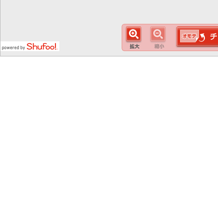
この
スマート