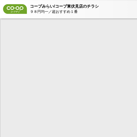
コープみらい/コープ東伏見店のチラシ
９８円均一／超おすすめ１番
本コンテンツ
は、Adobe Fla
ンが必要とな
AdobeFlashP