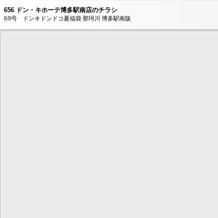
656 ドン・キホーテ博多駅南店のチラシ
8/8号 ドンキドンドコ夏福袋 那珂川 博多駅南版
本コンテンツ
は、Adobe Fla
ンが必要とな
AdobeFlashP