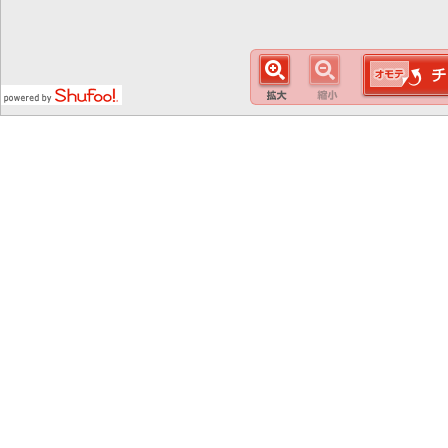
この
スマート