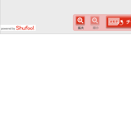
この
スマート