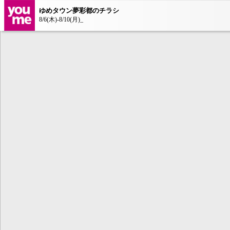
ゆめタウン夢彩都のチラシ
8/6(木)-8/10(月)_
本コンテンツ
は、Adobe Fla
ンが必要とな
AdobeFlashP