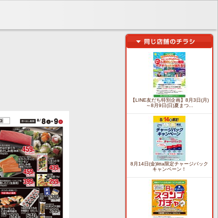
【LINE友だち特別企画】8月3日(月)
～8月9日(日)夏まつ...
8月14日(金)litta限定チャージバック
キャンペーン！