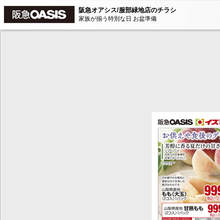
阪急オアシス/服部緑地店のチラシ
家族が揃う特別な日 お盆準備