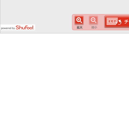
この
スマート