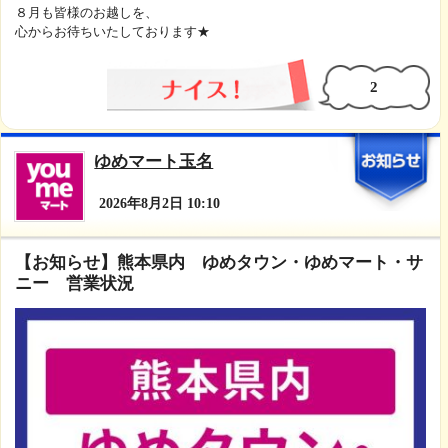
として、取り組んでいきます(^^♪
カレンダーは店頭でも掲示しておりますが
スマホでもすぐチェックくださいませ★
おトクなポイントデーもすぐわかります。
ご活用くださいね。
毎週の「火曜市」 １５日の「いちご市」
毎月２５日の「ゆめにこ市」に加えて
ゆめマート玉名限定のゆめかチャージ
キャンペーンなど盛りだくさん！
８月も皆様のお越しを、
心からお待ちいたしております★
2
ゆめマート玉名
2026年8月2日 10:10