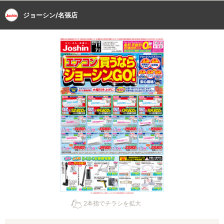
ジョーシン/名張店
2本指でチラシを拡大