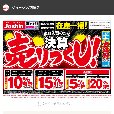
ジョーシン/西脇店
2本指でチラシを拡大