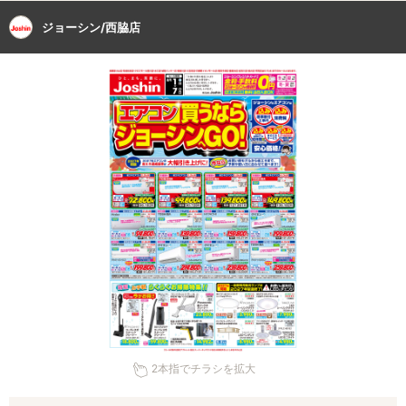
ジョーシン/西脇店
2本指でチラシを拡大