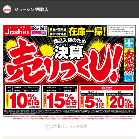
ジョーシン/西脇店
2本指でチラシを拡大