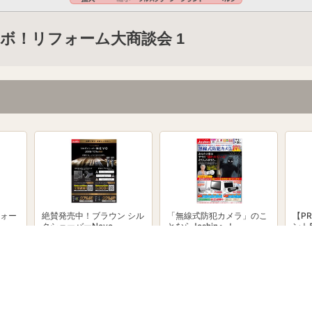
ボ！リフォーム大商談会 1
ォー
絶賛発売中！ブラウン シル
「無線式防犯カメラ」のこ
【P
クシェーバーNevo
とならJoshinへ！
ント
トキ
powered by Shufoo!©