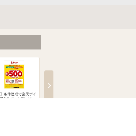
R】条件達成で楽天ポイ
プチプラ便利グッズありま
担当者イチ押し！８
500ポイントプレゼン
す。
玉品！
ャンペーン！