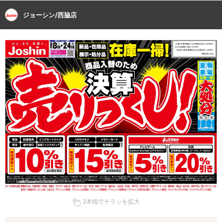
ジョーシン/西脇店
2本指でチラシを拡大