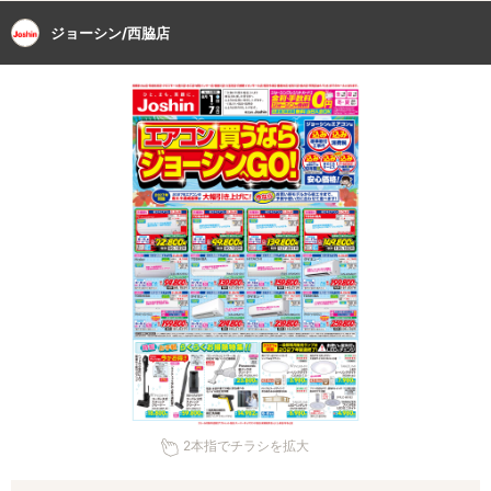
ジョーシン/西脇店
2本指でチラシを拡大