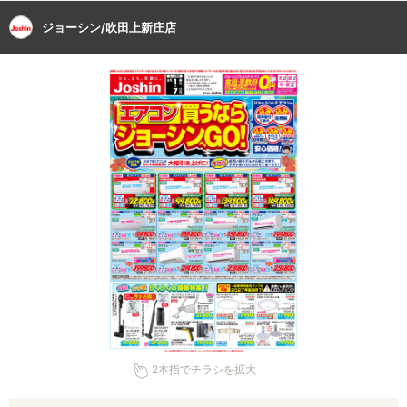
ジョーシン/吹田上新庄店
2本指でチラシを拡大