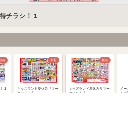
得チラシ！ 1
新着
新着
新着
！ 2
キッズランド夏休みサマー
キッズランド夏休みサマー
メー
セール！ 1
セール！ 2
ム大
powered by Shufoo!©