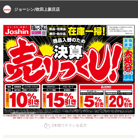
ジョーシン/吹田上新庄店
2本指でチラシを拡大