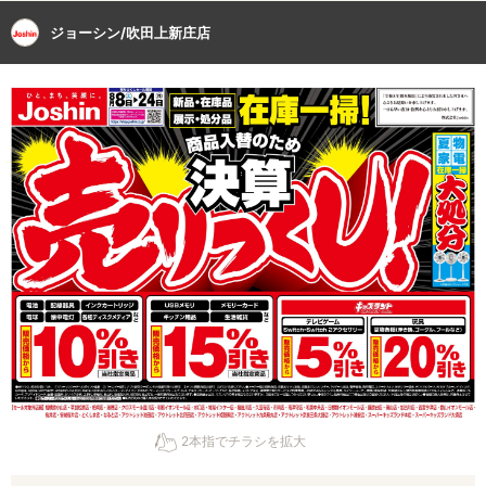
ジョーシン/吹田上新庄店
2本指でチラシを拡大