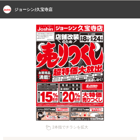
ジョーシン/久宝寺店
2本指でチラシを拡大