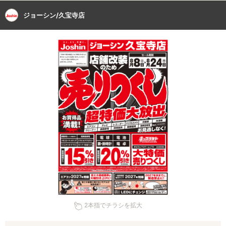
ジョーシン/久宝寺店
2本指でチラシを拡大