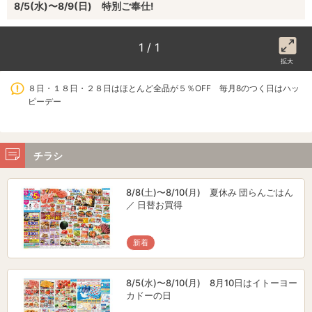
8/5(水)〜8/9(日) 特別ご奉仕!
1 / 1
拡大
８日・１８日・２８日はほとんど全品が５％OFF 毎月8のつく日はハッ
ピーデー
チラシ
8/8(土)〜8/10(月) 夏休み 団らんごはん
／ 日替お買得
新着
8/5(水)〜8/10(月) 8月10日はイトーヨー
カドーの日