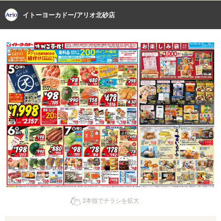
イトーヨーカドー/アリオ北砂店
2本指でチラシを拡大