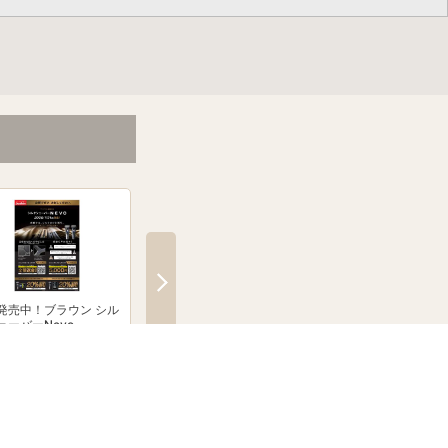
発売中！ブラウン シル
【PR】条件達成で楽天ポイ
プチプラ便利グッズ
ェーバーNevo
ント500ポイントプレゼン
す。
トキャンペーン！