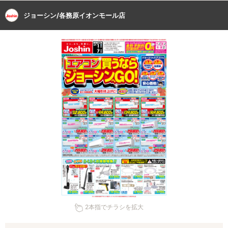
ジョーシン/各務原イオンモール店
2本指でチラシを拡大