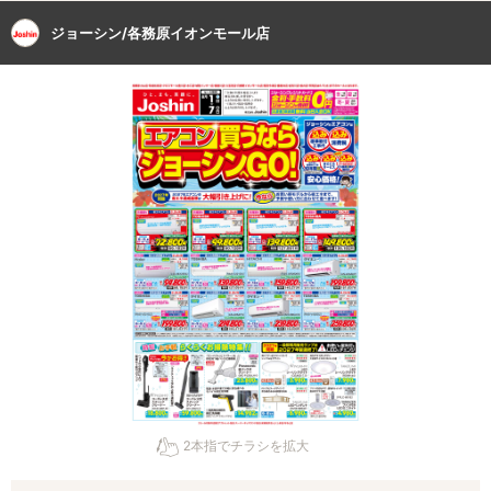
ジョーシン/各務原イオンモール店
2本指でチラシを拡大