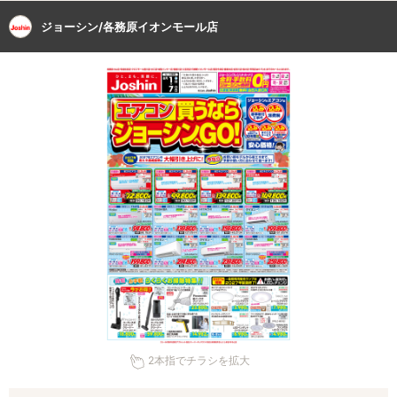
ジョーシン/各務原イオンモール店
2本指でチラシを拡大