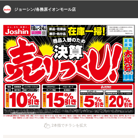
ジョーシン/各務原イオンモール店
2本指でチラシを拡大