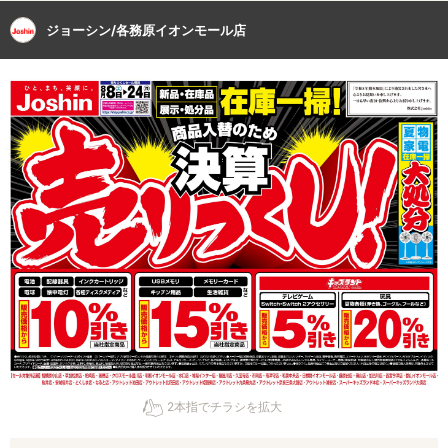
ジョーシン/各務原イオンモール店
2本指でチラシを拡大