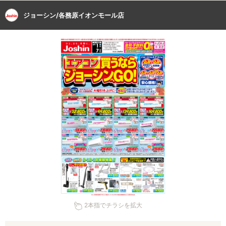
ジョーシン/各務原イオンモール店
2本指でチラシを拡大