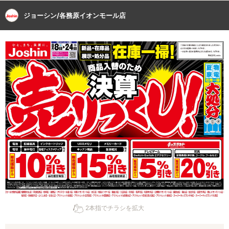
ジョーシン/各務原イオンモール店
2本指でチラシを拡大