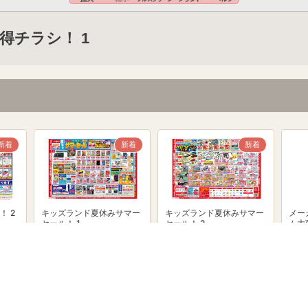
得チラシ！ 1
新着
新着
新着
！ 2
キッズランド夏休みサマー
キッズランド夏休みサマー
メー
セール！ 1
セール！ 2
ム大
powered by Shufoo!©