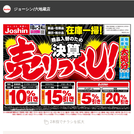
ジョーシン/六地蔵店
2本指でチラシを拡大