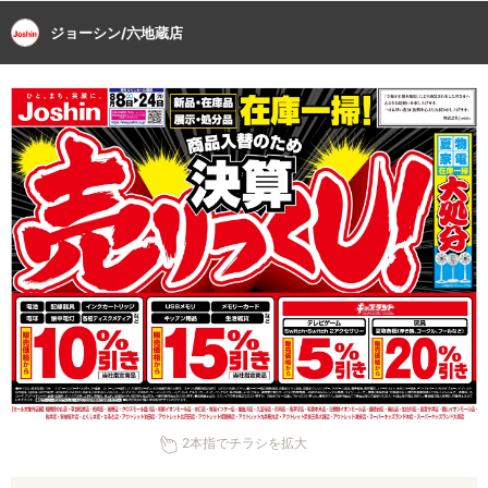
ジョーシン/六地蔵店
2本指でチラシを拡大