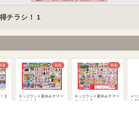
得チラシ！ 1
新着
新着
新着
！ 2
キッズランド夏休みサマー
キッズランド夏休みサマー
メー
セール！ 1
セール！ 2
ム大
powered by Shufoo!©