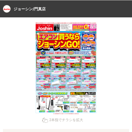
ジョーシン/門真店
2本指でチラシを拡大