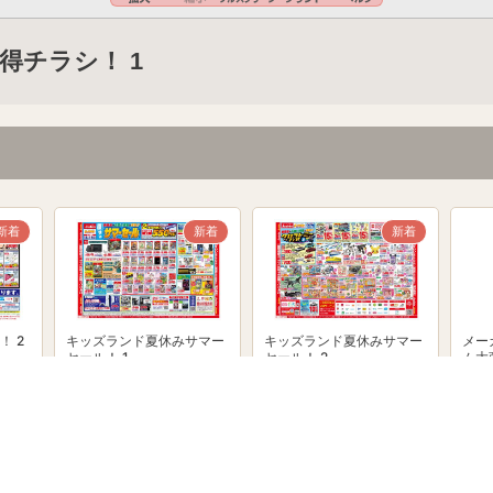
得チラシ！ 1
新着
新着
新着
！ 2
キッズランド夏休みサマー
キッズランド夏休みサマー
メー
セール！ 1
セール！ 2
ム大
powered by Shufoo!©