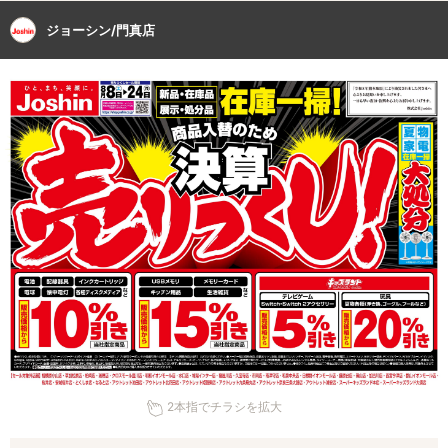
ジョーシン/門真店
2本指でチラシを拡大